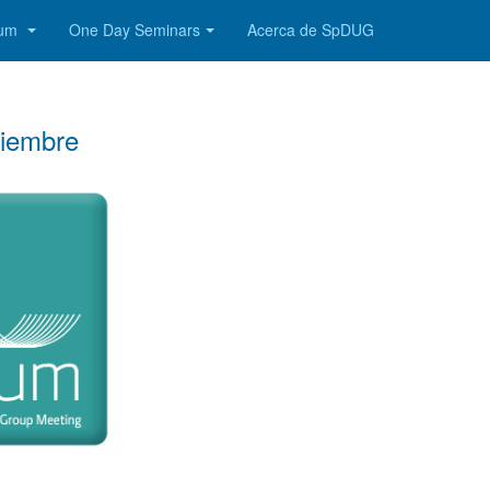
rum
One Day Seminars
Acerca de SpDUG
viembre