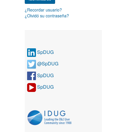
¿Recordar usuario?
¿Olvidó su contraseña?
SpDUG
@SpDUG
SpDUG
SpDUG